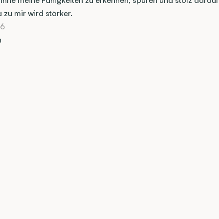
inne meine Fähigkeiten zu erkennen, spüren und stolz darauf z
 zu mir wird stärker.
26
h