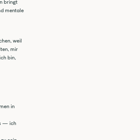
 bringt 
nd mentale 
hen, weil 
en, mir 
ch bin, 
en in 
 — ich 