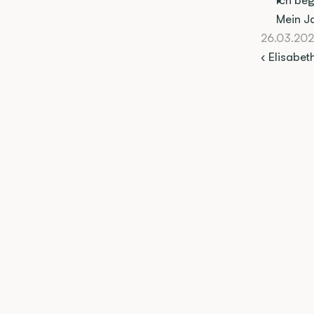
Ich beg
Mein Ja
26.03.20
‹ Elisabet