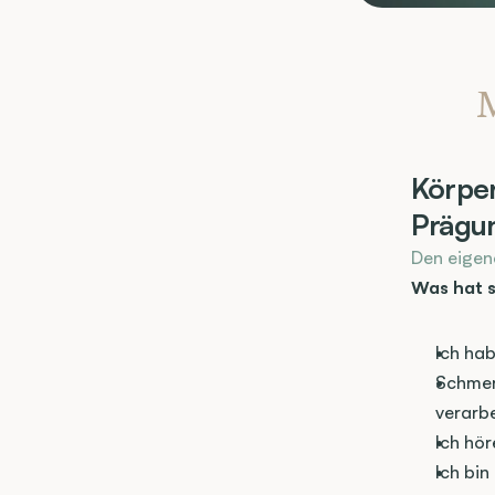
M
Körper
Prägu
Den eigen
Was hat s
Ich ha
Schmer
verarbe
Ich hör
Ich bi