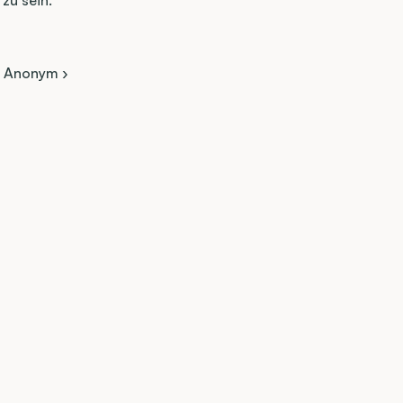
u sein. 
Anonym ›