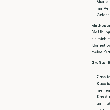
Meine T
mir Ver
Gelass
Methode
Die Übung
sie mich s
Klarheit b
meine Kra
Größter E
Dass ic
Dass i
meinem
Das Auf
bin nich