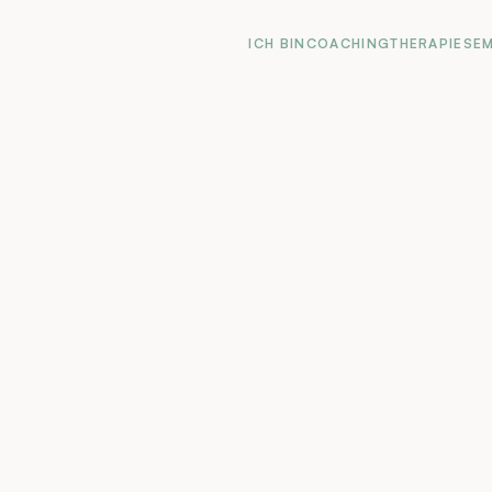
ICH BIN
COACHING
THERAPIE
SE
ICH BIN
COACHING
THERAPIE
SE