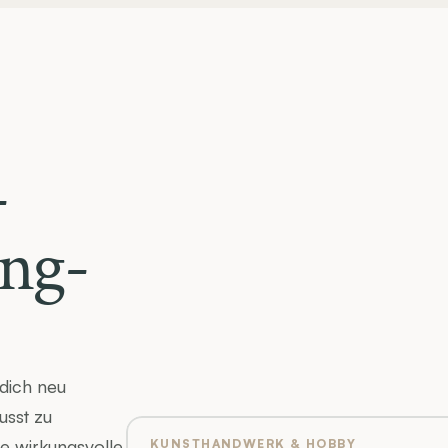
-
ing-
dich neu 
sst zu 
e wirkungsvolle 
KUNSTHANDWERK & HOBBY